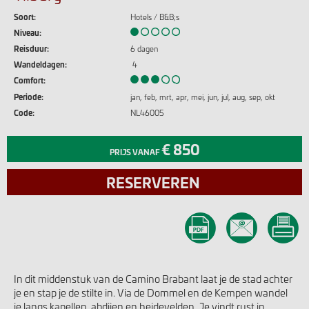
Soort:
Hotels / B&B;s
Niveau:
Reisduur:
6 dagen
Wandeldagen:
4
Comfort:
Periode:
jan
feb
mrt
apr
mei
jun
jul
aug
sep
okt
Code:
NL46005
€ 850
PRIJS VANAF
RESERVEREN
In dit middenstuk van de Camino Brabant laat je de stad achter
je en stap je de stilte in. Via de Dommel en de Kempen wandel
je langs kapellen, abdijen en heidevelden. Je vindt rust in