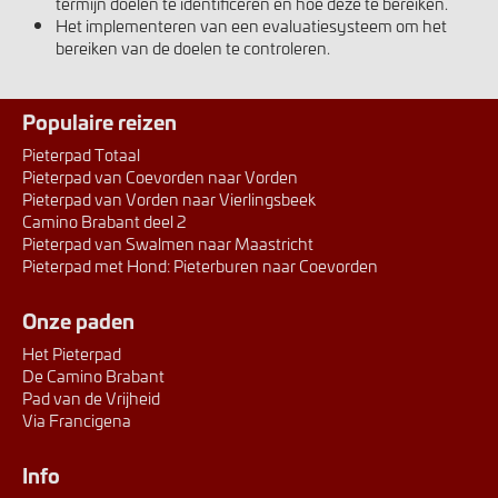
termijn doelen te identificeren en hoe deze te bereiken.
Het implementeren van een evaluatiesysteem om het
bereiken van de doelen te controleren.
Populaire reizen
Pieterpad Totaal
Pieterpad van Coevorden naar Vorden
Pieterpad van Vorden naar Vierlingsbeek
Camino Brabant deel 2
Pieterpad van Swalmen naar Maastricht
Pieterpad met Hond: Pieterburen naar Coevorden
Onze paden
Het Pieterpad
De Camino Brabant
Pad van de Vrijheid
Via Francigena
Info