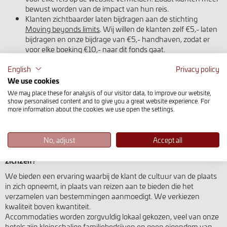
bewust worden van de impact van hun reis.
Klanten zichtbaarder laten bijdragen aan de stichting
Moving beyonds limits
. Wij willen de klanten zelf €5,- laten
bijdragen en onze bijdrage van €5,- handhaven, zodat er
voor elke boeking €10,- naar dit fonds gaat.
Onze duurzaamheidsmissie is om de positieve impact van onze
English
Privacy policy
reizen te maximaliseren, de negatieve impact te minimaliseren en
We use cookies
te compenseren, zowel op het vlak van intern kantoorbeheer,
We may place these for analysis of our visitor data, to improve our website,
logistiek van onze reizen, leveranciersselectie en de sensibilisering
show personalised content and to give you a great website experience. For
van onze klanten, door meeslepende en inspirerende reizen aan
more information about the cookies we use open the settings.
te bieden op een verantwoorde duurzame manier, die de waarde
en het behoud van zowel natuurlijk als menselijk, materieel en
immaterieel erfgoed promoot.
No, adjust
Accept all
Waarom zijn de tours van CountyHike duurzaam van
zichzelf?
We bieden een ervaring waarbij de klant de cultuur van de plaats
in zich opneemt, in plaats van reizen aan te bieden die het
verzamelen van bestemmingen aanmoedigt. We verkiezen
kwaliteit boven kwantiteit.
Accommodaties worden zorgvuldig lokaal gekozen, veel van onze
hotels zijn kleinschalige familiebedrijven en geen eigendom van