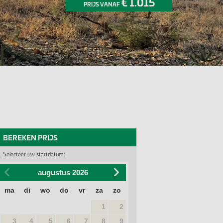
€ 1.015
PRIJS VANAF
BEREKEN PRIJS
Selecteer uw startdatum:
augustus
2026
ma
di
wo
do
vr
za
zo
1
2
3
4
5
6
7
8
9