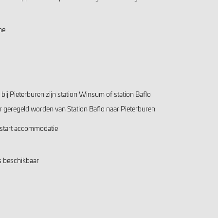
ne
s bij Pieterburen zijn station Winsum of station Baflo
r geregeld worden van Station Baflo naar Pieterburen
e start accommodatie
is beschikbaar