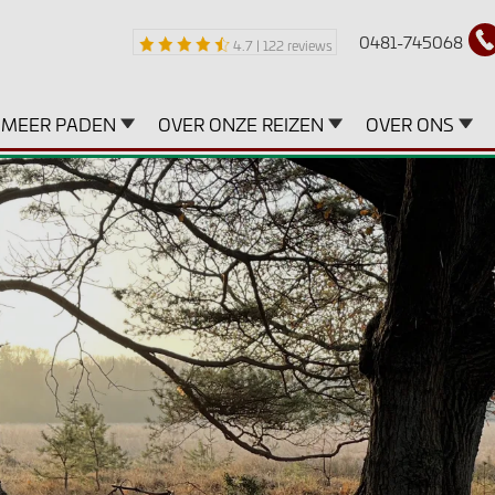
0481-745068
4.7 | 122 reviews
MEER PADEN
OVER ONZE REIZEN
OVER ONS