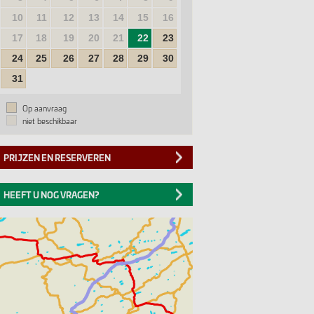
10
11
12
13
14
15
16
17
18
19
20
21
22
23
24
25
26
27
28
29
30
31
Op aanvraag
niet beschikbaar
PRIJZEN EN RESERVEREN
HEEFT U NOG VRAGEN?