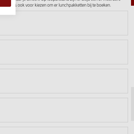
deze reis ook voor kiezen om er lunchpakketten bij te boeken.