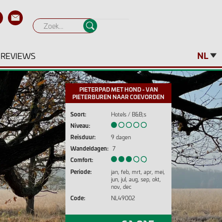
REVIEWS
NL
PIETERPAD MET HOND - VAN
PIETERBUREN NAAR COEVORDEN
Soort:
Hotels / B&B;s
Niveau:
Reisduur:
9 dagen
Wandeldagen:
7
Comfort:
Periode:
jan
feb
mrt
apr
mei
jun
jul
aug
sep
okt
nov
dec
Code:
NL49002