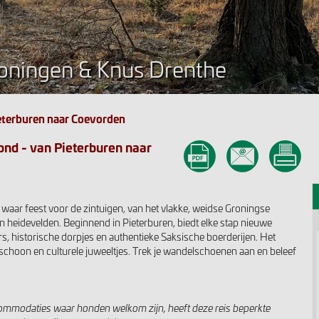
oningen & Knus Drenthe
eterburen naar Coevorden
nd - van Pieterburen naar
n waar feest voor de zintuigen, van het vlakke, weidse Groningse
en heidevelden. Beginnend in Pieterburen, biedt elke stap nieuwe
rs, historische dorpjes en authentieke Saksische boerderijen. Het
schoon en culturele juweeltjes. Trek je wandelschoenen aan en beleef
commodaties waar honden welkom zijn, heeft deze reis beperkte