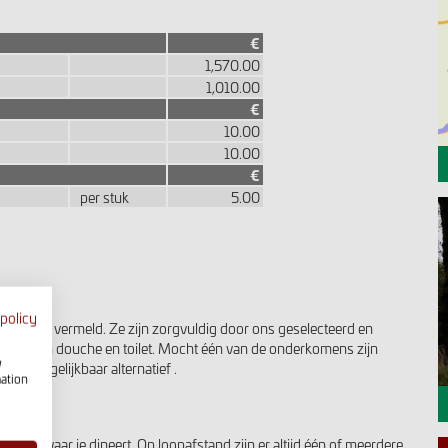
€
1,570.00
1,010.00
€
10.00
10.00
€
per stuk
5.00
 policy
ernacht vermeld. Ze zijn zorgvuldig door ons geselecteerd en
orzien van douche en toilet. Mocht één van de onderkomens zijn
w
een vergelijkbaar alternatief .
mation
alt zelf waar je dineert. Op loopafstand zijn er altijd één of meerdere