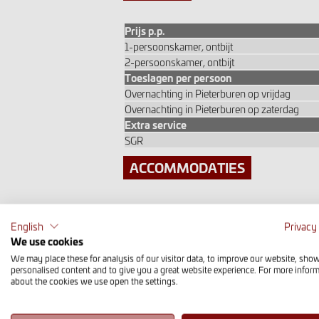
Prijs p.p.
1-persoonskamer, ontbijt
2-persoonskamer, ontbijt
Toeslagen per persoon
Overnachting in Pieterburen op vrijdag
Overnachting in Pieterburen op zaterdag
Extra service
SGR
ACCOMMODATIES
Waar verblijf je?
English
Privacy
Hieronder staan de accommodaties waar je ov
We use cookies
ingesteld op wandelaars. Alle kamers zijn vo
We may place these for analysis of our visitor data, to improve our website, sho
volgeboekt, dan reserveren wij indien mogelijk 
personalised content and to give you a great website experience. For more infor
about the cookies we use open the settings.
Waar eet je?
Het ontbijt is bij deze reis inbegrepen. Je bepa