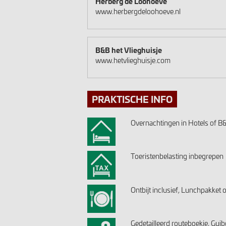
Herberg de Loohoeve
www.herbergdeloohoeve.nl
B&B het Vlieghuisje
www.hetvlieghuisje.com
PRAKTISCHE INFO
Overnachtingen in Hotels of B&B
Toeristenbelasting inbegrepen
Ontbijt inclusief, Lunchpakket o
Gedetailleerd routeboekje, Gui