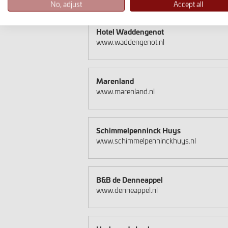
No, adjust
Accept all
eetgelegenheden aanwezig. Je kunt er tijdens 
Hotel Waddengenot
www.waddengenot.nl
Marenland
www.marenland.nl
Schimmelpenninck Huys
www.schimmelpenninckhuys.nl
B&B de Denneappel
www.denneappel.nl