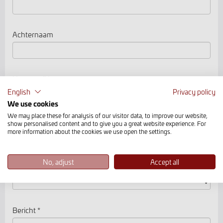
Achternaam
Uw e-mail *
English
Privacy policy
We use cookies
We may place these for analysis of our visitor data, to improve our website,
Telefoonnummer
show personalised content and to give you a great website experience. For
more information about the cookies we use open the settings.
No, adjust
Accept all
Land
Bericht *